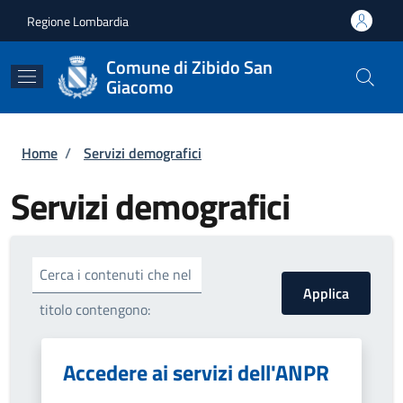
Salta al contenuto principale
Skip to footer content
Regione Lombardia
Comune di Zibido San
Giacomo
Briciole di pane
Home
/
Servizi demografici
Servizi demografici
Cerca i contenuti che nel
titolo contengono:
Accedere ai servizi dell'ANPR