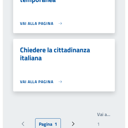
VAI ALLA PAGINA
Chiedere la cittadinanza
italiana
VAI ALLA PAGINA
Write th
Vai a…
Pagina
1
Pagina precedente
Pagina attuale
Prossima pagina