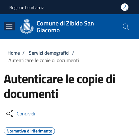
Salta al contenuto principale
Skip to footer content
Regione Lombardia
Comune di Zibido San
Giacomo
Briciole di pane
Home
/
Servizi demografici
/
Autenticare le copie di documenti
Autenticare le copie di
documenti
Condividi
Normativa di riferimento