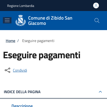
Salta al contenuto principale
Skip to footer content
Regione Lombardia
Comune di Zibido San
Giacomo
Briciole di pane
Home
/
Eseguire pagamenti
Eseguire pagamenti
Condividi
INDICE DELLA PAGINA
Descrizione