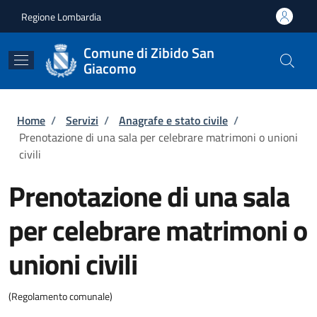
Salta al contenuto principale
Skip to footer content
Regione Lombardia
Comune di Zibido San
Giacomo
Briciole di pane
Home
/
Servizi
/
Anagrafe e stato civile
/
Prenotazione di una sala per celebrare matrimoni o unioni
civili
Prenotazione di una sala
per celebrare matrimoni o
unioni civili
(Regolamento comunale)