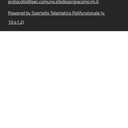
protocollo@pec.comune.zibidosangiacomo.mi.it
Powered by Sportello Telematico Polifunzionale (v.
10.41.2)