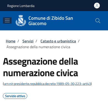
Salta al contenuto principale
Skip to footer content
Regione Lombardia
Comune di Zibido San
Giacomo
Briciole di pane
Home
/
Servizi
/
Catasto e urbanistica
/
Assegnazione della numerazione civica
Assegnazione della
numerazione civica
(
urn:nir:presidente.repubblica:decreto:1989-05-30;223~art43
)
Servizio attivo