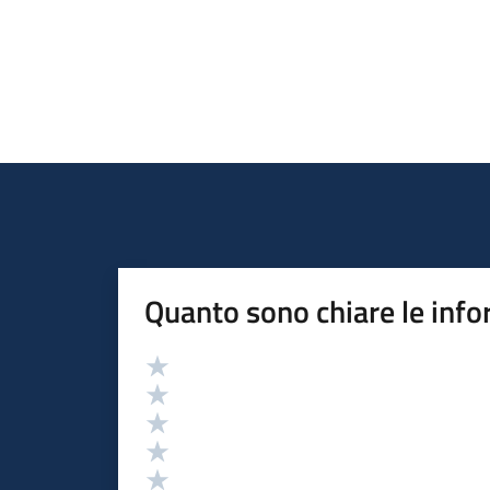
Quanto sono chiare le info
Valutazione
Valuta 5 stelle su 5
Valuta 4 stelle su 5
Valuta 3 stelle su 5
Valuta 2 stelle su 5
Valuta 1 stelle su 5