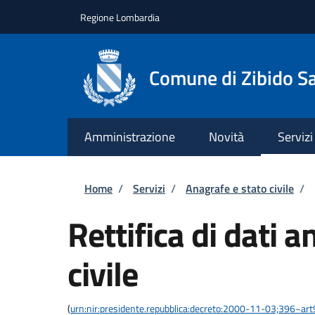
Salta al contenuto principale
Skip to footer content
Regione Lombardia
Comune di Zibido S
Amministrazione
Novità
Servizi
Briciole di pane
Home
/
Servizi
/
Anagrafe e stato civile
/
Rettifica di dati a
civile
(
urn:nir:presidente.repubblica:decreto:2000-11-03;396~ar