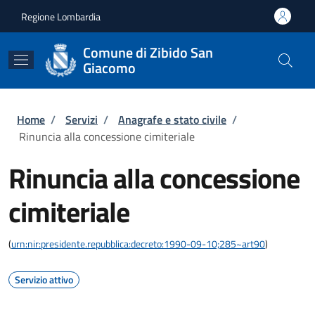
Salta al contenuto principale
Skip to footer content
Regione Lombardia
Comune di Zibido San
Giacomo
Briciole di pane
Home
/
Servizi
/
Anagrafe e stato civile
/
Rinuncia alla concessione cimiteriale
Rinuncia alla concessione
cimiteriale
(
urn:nir:presidente.repubblica:decreto:1990-09-10;285~art90
)
Servizio attivo