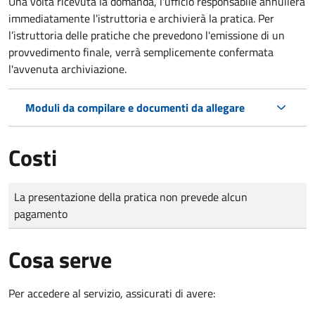
Una volta ricevuta la domanda, l'ufficio responsabile annullerà
immediatamente l'istruttoria e archivierà la pratica. Per
l’istruttoria delle pratiche che prevedono l'emissione di un
provvedimento finale, verrà semplicemente confermata
l'avvenuta archiviazione.
Moduli da compilare e documenti da allegare
Costi
Tipo di pagamento
Importo
La presentazione della pratica non prevede alcun
pagamento
Cosa serve
Per accedere al servizio, assicurati di avere: