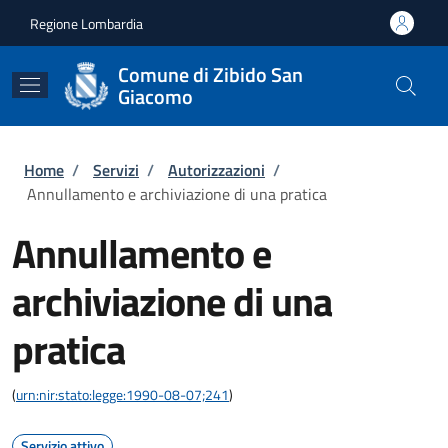
Salta al contenuto principale
Skip to footer content
Regione Lombardia
Comune di Zibido San
Giacomo
Briciole di pane
Home
/
Servizi
/
Autorizzazioni
/
Annullamento e archiviazione di una pratica
Annullamento e
archiviazione di una
pratica
(
urn:nir:stato:legge:1990-08-07;241
)
Servizio attivo