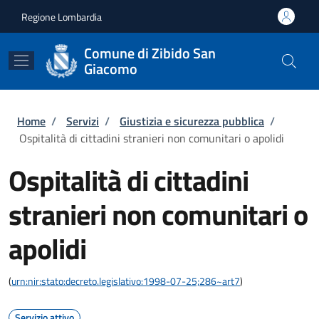
Salta al contenuto principale
Skip to footer content
Regione Lombardia
Comune di Zibido San
Giacomo
Briciole di pane
Home
/
Servizi
/
Giustizia e sicurezza pubblica
/
Ospitalità di cittadini stranieri non comunitari o apolidi
Ospitalità di cittadini
stranieri non comunitari o
apolidi
(
urn:nir:stato:decreto.legislativo:1998-07-25;286~art7
)
Servizio attivo