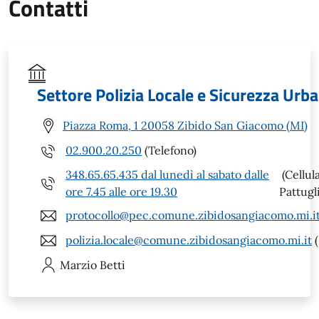
Contatti
Settore Polizia Locale e Sicurezza Urb
Piazza Roma, 1 20058 Zibido San Giacomo (MI)
02.900.20.250
(Telefono)
348.65.65.435 dal lunedì al sabato dalle
(Cellul
ore 7.45 alle ore 19.30
Pattugli
protocollo@pec.comune.zibidosangiacomo.mi.i
polizia.locale@comune.zibidosangiacomo.mi.it
(
Marzio
Betti