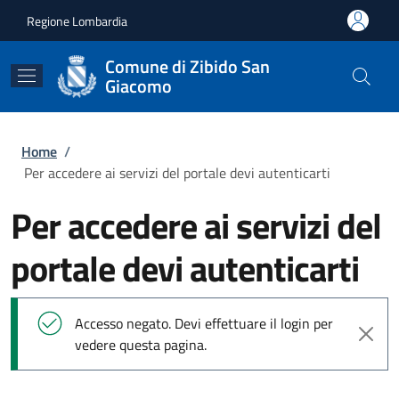
Salta al contenuto principale
Skip to footer content
Regione Lombardia
Comune di Zibido San
Giacomo
Briciole di pane
Home
/
Per accedere ai servizi del portale devi autenticarti
Per accedere ai servizi del
portale devi autenticarti
Messaggio di stato
Accesso negato. Devi effettuare il login per
vedere questa pagina.