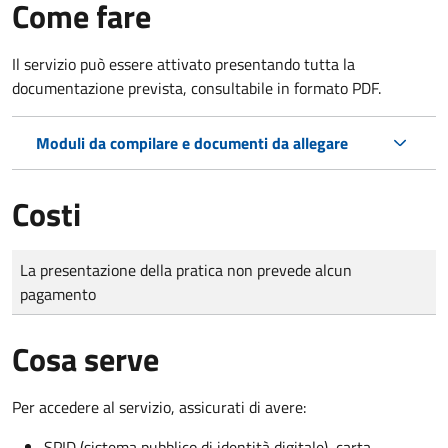
Come fare
Il servizio può essere attivato presentando tutta la
documentazione prevista, consultabile in formato PDF.
Moduli da compilare e documenti da allegare
Costi
Tipo di pagamento
Importo
La presentazione della pratica non prevede alcun
pagamento
Cosa serve
Per accedere al servizio, assicurati di avere:
SPID (sistema pubblico di identità digitale), carta