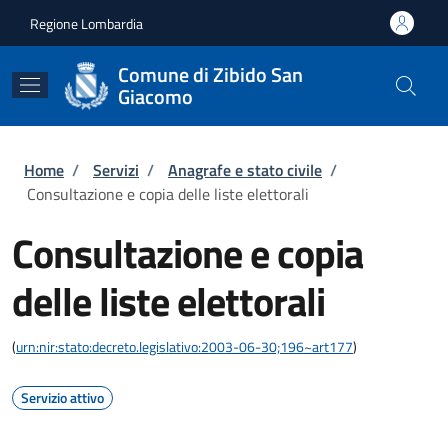
Salta al contenuto principale
Skip to footer content
Regione Lombardia
Comune di Zibido San
Giacomo
Briciole di pane
Home
/
Servizi
/
Anagrafe e stato civile
/
Consultazione e copia delle liste elettorali
Consultazione e copia
delle liste elettorali
(
urn:nir:stato:decreto.legislativo:2003-06-30;196~art177
)
Servizio attivo