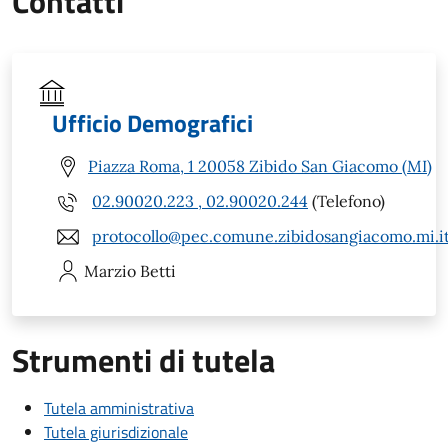
Contatti
Ufficio Demografici
Piazza Roma, 1 20058 Zibido San Giacomo (MI)
02.90020.223 , 02.90020.244
(Telefono)
protocollo@pec.comune.zibidosangiacomo.mi.i
Marzio
Betti
Strumenti di tutela
Tutela amministrativa
Tutela giurisdizionale