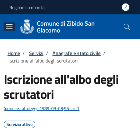
Salta al contenuto principale
Skip to footer content
Regione Lombardia
Comune di Zibido San
Giacomo
Briciole di pane
Home
/
Servizi
/
Anagrafe e stato civile
/
Iscrizione all'albo degli scrutatori
Iscrizione all'albo degli
scrutatori
(
urn:nir:stato:legge:1989-03-08;95~art1
)
Servizio attivo