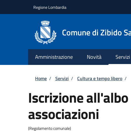
Salta al contenuto principale
Skip to footer content
Regione Lombardia
Comune di Zibido S
Amministrazione
Novità
Servizi
Briciole di pane
Home
/
Servizi
/
Cultura e tempo libero
/
Iscrizione all'alb
associazioni
(Regolamento comunale)