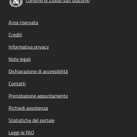
Comune di Zibido San Giacomo
Footer menu
Area riservata
Crediti
Informativa privacy
Note legali
Dichiarazione di accessibilità
Contatti
Prenotazione appuntamento
Richiedi assistenza
Statistiche del portale
Leggi le FAQ