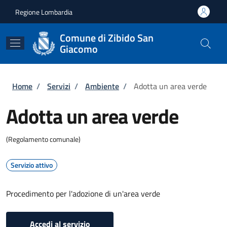
Salta al contenuto principale
Skip to footer content
Regione Lombardia
Comune di Zibido San
Giacomo
Briciole di pane
Home
/
Servizi
/
Ambiente
/
Adotta un area verde
Adotta un area verde
(Regolamento comunale)
Servizio attivo
Procedimento per l'adozione di un'area verde
Accedi al servizio