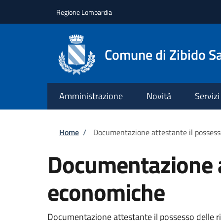
Salta al contenuto principale
Skip to footer content
Regione Lombardia
Comune di Zibido S
Amministrazione
Novità
Servizi
Briciole di pane
Home
/
Documentazione attestante il possess
Documentazione at
economiche
Documentazione attestante il possesso delle ris