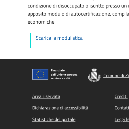
condizione di disoccupato o iscritto presso un i
apposito modulo di autocertificazione, compilab
economiche.
Scarica la modulistica
Comune di Z
Footer menu
Area riservata
Crediti
Dichiarazione di accessibilità
Contatt
Statistiche del portale
Leggi l