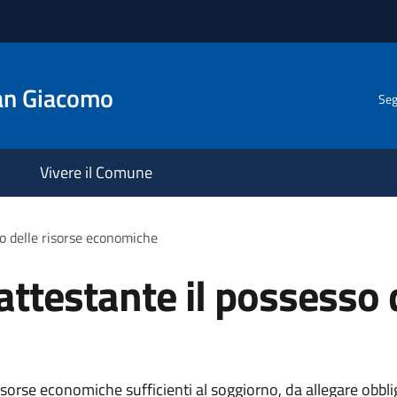
an Giacomo
Seg
Vivere il Comune
o delle risorse economiche
testante il possesso d
orse economiche sufficienti al soggiorno, da allegare obblig