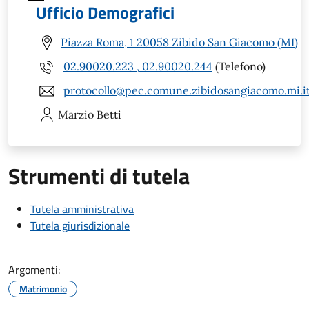
Ufficio Demografici
Piazza Roma, 1 20058 Zibido San Giacomo (MI)
02.90020.223 , 02.90020.244
(Telefono)
protocollo@pec.comune.zibidosangiacomo.mi.i
Marzio
Betti
Strumenti di tutela
Tutela amministrativa
Tutela giurisdizionale
Argomenti:
Matrimonio