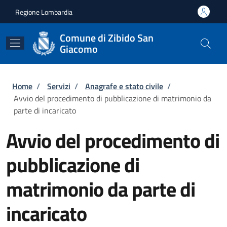
Salta al contenuto principale
Skip to footer content
Regione Lombardia
Comune di Zibido San
Giacomo
Briciole di pane
Home
/
Servizi
/
Anagrafe e stato civile
/
Avvio del procedimento di pubblicazione di matrimonio da
parte di incaricato
Avvio del procedimento di
pubblicazione di
matrimonio da parte di
incaricato