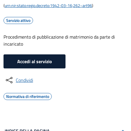
(
urn:nir:stato:regio.decreto:1942-03-16;262~art96
)
Servizio attivo
Procedimento di pubblicazione di matrimonio da parte di
incaricato
Accedi al servizio
Condividi
Normativa di riferimento