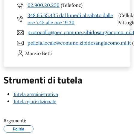
02.900.20.250
(Telefono)
348.65.65.435 dal lunedì al sabato dalle
(Cellul
ore 7.45 alle ore 19.30
Pattugli
protocollo@pec.comune.zibidosangiacomo.mi.i
polizia.locale@comune.zibidosangiacomo.mi.it
(
Marzio
Betti
Strumenti di tutela
Tutela amministrativa
Tutela giurisdizionale
Argomenti:
Polizia