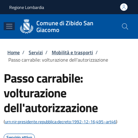
Salta al contenuto principale
Skip to footer content
Regione Lombardia
Comune di Zibido San
Giacomo
Briciole di pane
Home
/
Servizi
/
Mobilità e trasporti
/
Passo carrabile: volturazione dell'autorizzazione
Passo carrabile:
volturazione
dell'autorizzazione
(
urn:nir:presidente.repubblica:decreto:1992-12-16;495~art46
)
Servizio attivo