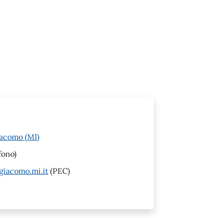
iacomo (MI)
fono)
giacomo.mi.it
(PEC)