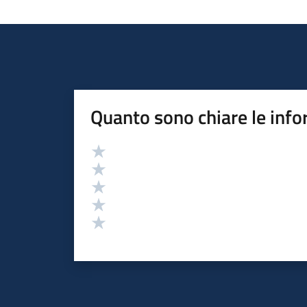
Quanto sono chiare le info
Valutazione
Valuta 5 stelle su 5
Valuta 4 stelle su 5
Valuta 3 stelle su 5
Valuta 2 stelle su 5
Valuta 1 stelle su 5