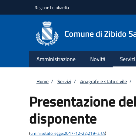
Salta al contenuto principale
Skip to footer content
Regione Lombardia
Comune di Zibido S
Amministrazione
Novità
Servizi
Briciole di pane
Home
/
Servizi
/
Anagrafe e stato civile
/
Presentazione del
disponente
(
urn:nir:stato:legge:2017-12-22;219~art4
)