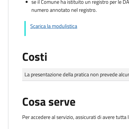
se il Comune ha istituito un registro per le 
numero annotato nel registro.
Scarica la modulistica
Costi
Tipo di pagamento
Importo
La presentazione della pratica non prevede al
Cosa serve
Per accedere al servizio, assicurati di avere tutt