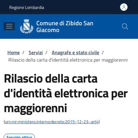
Salta al contenuto principale
Skip to footer content
Regione Lombardia
Comune di Zibido San
Giacomo
Briciole di pane
Home
/
Servizi
/
Anagrafe e stato civile
/
Rilascio della carta d'identità elettronica per maggiorenni
Rilascio della carta
d'identità elettronica per
maggiorenni
(
urn:nir:ministero.interno:decreto:2015-12-23~art4
)
Servizio attivo